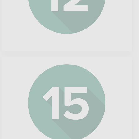
Alfen
N.V.