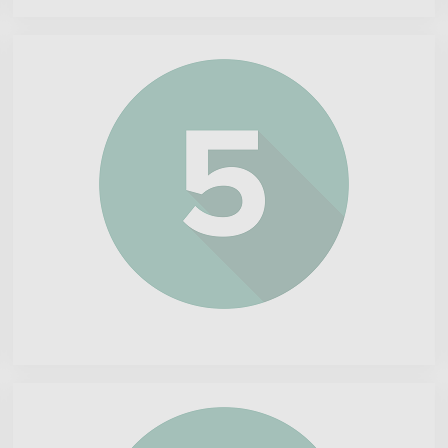
Monolithic
Power
Systems
Desert
Control