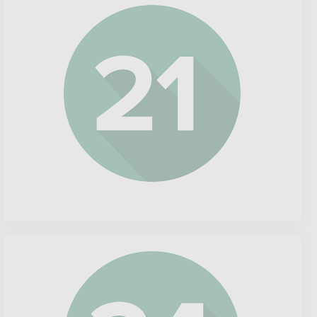
Philips
Electronics
SunPower