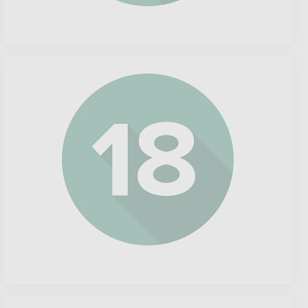
Eli
Lilly
and
CO