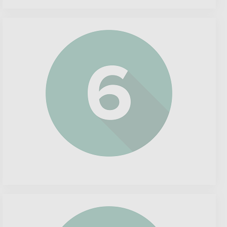
Alphabet
Inc
Class
A
en
C
(Google)
Signify