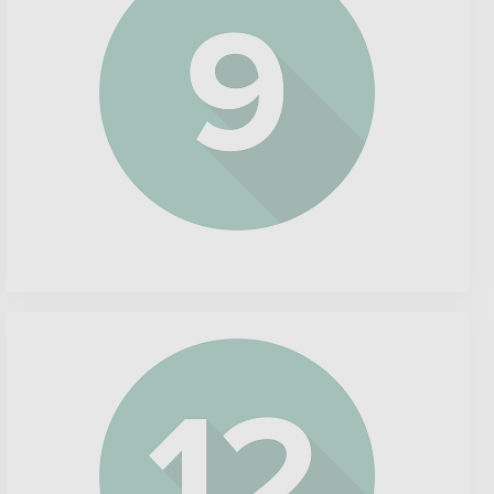
ASML
Holding
N.V.