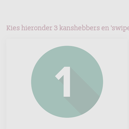
Kies hieronder 3 kanshebbers en 'swipe' 
Corporacion
Acciona
Energias
Renovables
SA