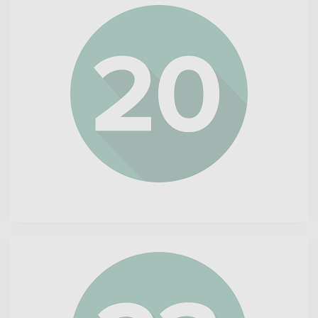
Bee
Vectoring
Novo
Nordisk
A/S