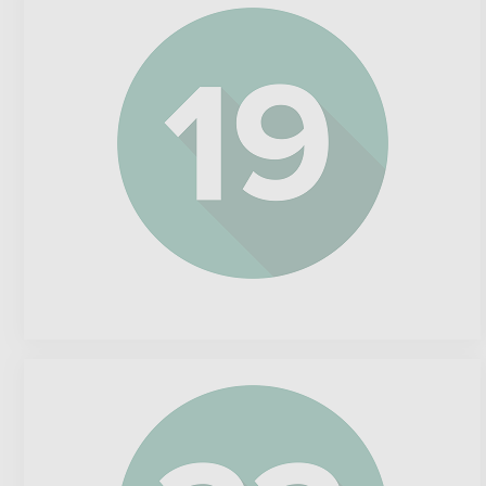
Wide
Open
Agriculture
Merck
&
Co