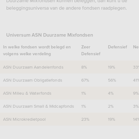
Duurzame Mixfondsen kunnen beleggen, dan kunt u de
beleggingsuniversa van de andere fondsen raadplegen.
Universum ASN Duurzame Mixfondsen
In welke fondsen wordt belegd en
Zeer
Defensief
Ne
volgens welke verdeling
Defensief
ASN Duurzaam Aandelenfonds
8%
19%
33
ASN Duurzaam Obligatiefonds
67%
56%
41
ASN Milieu & Waterfonds
1%
4%
9%
ASN Duurzaam Small & Midcapfonds
1%
2%
3%
ASN Microkredietpool
23%
19%
14