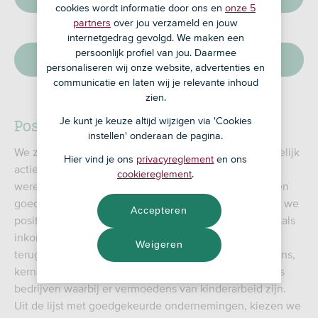
cookies wordt informatie door ons en
onze 5
partners
over jou verzameld en jouw
internetgedrag gevolgd. We maken een
persoonlijk profiel van jou. Daarmee
Stemmen
personaliseren wij onze website, advertenties en
communicatie en laten wij je relevante inhoud
zien.
Positieve selectie
Je kunt je keuze altijd wijzigen via 'Cookies
instellen' onderaan de pagina.
We zoeken naar bedrijven en projecten die daadwerkelijk
Hier vind je ons
privacyreglement
en ons
actief bijdragen aan de transitie naar een duurzame
cookiereglement
.
wereld. Met toekomstbestendige bedrijfsactiviteiten en
goede financiële vooruitzichten. Een land beoordelen we
Accepteren
positiever naarmate het beter scoort op onderwerpen als
inkomensongelijkheid, discriminatie en corruptie en
Weigeren
terugbetaalcapaciteit. We sluiten activiteiten als wapens,
kernenergie, fossiele brandstoffen en bont uit, evenals
bedrijven waarbij er vermoedens van kinderarbeid zijn.
Uit de lijst met goedgekeurde ondernemingen, kiezen we