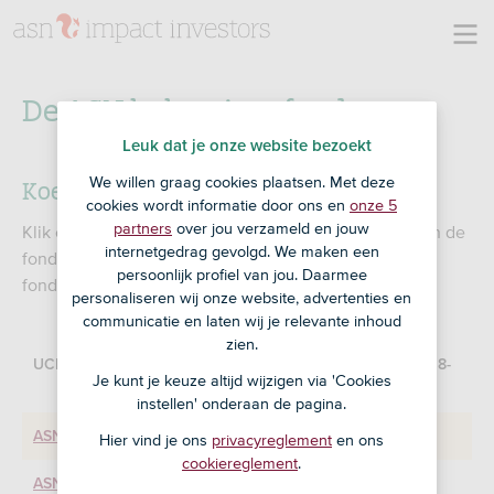
De ASN beleggingsfondsen
Leuk dat je onze website bezoekt
Koersen ASN beleggingsfondsen
We willen graag cookies plaatsen. Met deze
cookies wordt informatie door ons en
onze 5
partners
over jou verzameld en jouw
Klik op de naam van het fonds voor de kenmerken van de
internetgedrag gevolgd. We maken een
fondsen, de rendementsontwikkeling en de
persoonlijk profiel van jou. Daarmee
fondsdocumenten.
personaliseren wij onze website, advertenties en
communicatie en laten wij je relevante inhoud
zien.
UCITS Fondsen
Handelskoers 06-08-
Je kunt je keuze altijd wijzigen via 'Cookies
2026
instellen' onderaan de pagina.
n/a
ASN Duurzaam Aandelenfonds
Hier vind je ons
privacyreglement
en ons
cookiereglement
.
n/a
ASN Duurzaam Obligatiefonds