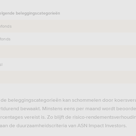
volgende beleggingscategorieën
nfonds
fonds
s
sl
 de beleggingscategorieën kan schommelen door koersver
rtdurend bewaakt. Minstens eens per maand wordt beoorde
centages vereist is. Zo blijft de risico-rendementsverhoudin
an de duurzaamheidscriteria van ASN Impact Investors.