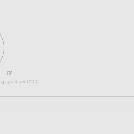
stverlening-
everstrekking/essentiele-
(groei per €100)
ng