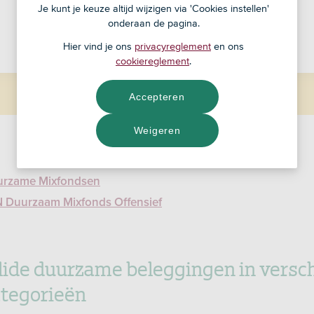
Je kunt je keuze altijd wijzigen via 'Cookies instellen'
NAV
onderaan de pagina.
Fondskosten: 0,90%
Hier vind je ons
privacyreglement
en ons
cookiereglement
.
Accepteren
Weigeren
urzame Mixfondsen
N Duurzaam Mixfonds Offensief
olide duurzame beleggingen in versc
tegorieën