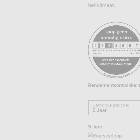
het klimaat.
https://www.afm.nl/nl-
nl/sector/themas/dien
aan-
consumenten/informati
informatiedocument-
eid
Rendementsontwikkeli
Getoonde periode:
5 Jaar