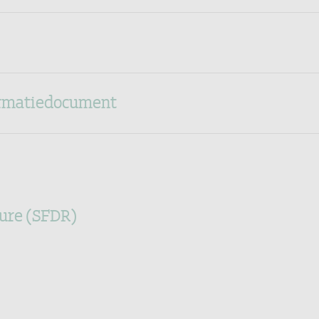
ormatiedocument
ure (SFDR)