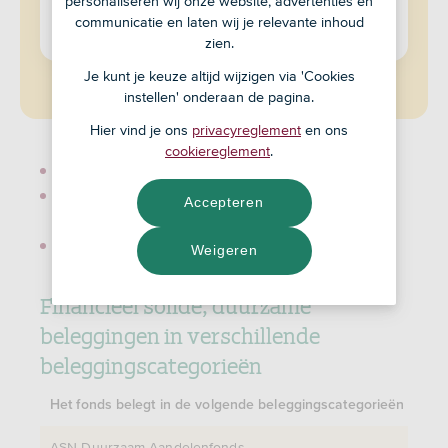
personaliseren wij onze website, advertenties en
NAV 06-08-2026 € 50,84
communicatie en laten wij je relevante inhoud
Fondskosten: 0,90%
zien.
Je kunt je keuze altijd wijzigen via 'Cookies
instellen' onderaan de pagina.
Hier vind je ons
privacyreglement
en ons
cookiereglement
.
Universum ASN Duurzame Mixfondsen
Kwartaalbericht ASN Duurzaam Mixfonds Zeer
Accepteren
Defensief
Documenten
Weigeren
Financieel solide, duurzame
beleggingen in verschillende
beleggingscategorieën
Het fonds belegt in de volgende beleggingscategorieën
ASN Duurzaam Aandelenfonds