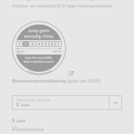
midden- en kleinbedrijf in lage-inkomenslanden.
https://www.afm.nl/nl-
nl/sector/themas/dienstverlening-
aan-
consumenten/informatieverstrekking/essentiele-
informatiedocument-
eid
(groei per €100)
Rendementsontwikkeling
Getoonde periode:
5 Jaar