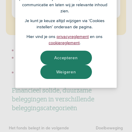
NAV
communicatie en laten wij je relevante inhoud
zien.
Fondskosten: 0,90%
Je kunt je keuze altijd wijzigen via 'Cookies
instellen' onderaan de pagina.
Hier vind je ons
privacyreglement
en ons
cookiereglement
.
Universum ASN Duurzame Mixfondsen
Accepteren
Kwartaalbericht ASN Duurzaam Mixfonds Zeer
Offensief
Weigeren
Documenten
Financieel solide, duurzame
beleggingen in verschillende
beleggingscategorieën
Het fonds belegt in de volgende
Doelbeweging