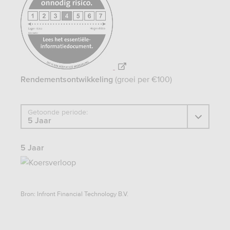
aan-
consumenten/informatieverstrekking/essentiele-
informatiedocument-
eid
(groei per €100)
Rendementsontwikkeling
Getoonde periode:
5 Jaar
Bron: Infront Financial Technology B.V.