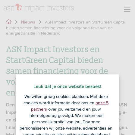
ASN Impact Investors en StartGreen Capital
Nieuws
bieden samen financiering voor de volgende fase van de
energietransitie in Nederland
ASN Impact Investors en
StartGreen Capital bieden
samen financiering voor de
volgende fase van de
Leuk dat je onze website bezoekt
energietransitie in Nederland
We willen graag cookies plaatsen. Met deze
cookies wordt informatie door ons en
onze 5
Den Haag, 11 februari 2025 - StartGreen Capital en ASN
partners
over jou verzameld en jouw
Impact Investors gaan de volgende fase van de energie-
internetgedrag gevolgd. We maken een
en circulaire transitie in Nederland versnellen met de
persoonlijk profiel van jou. Daarmee
financiering van duurzame projecten en ondernemingen.
personaliseren wij onze website, advertenties en
communicatie en laten wij je relevante inhoud