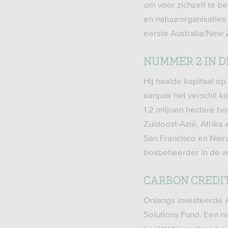
om voor zichzelf te b
en natuurorganisaties i
eerste Australia/New 
NUMMER 2 IN 
Hij haalde kapitaal o
aanpak het verschil k
1,2 miljoen hectare b
Zuidoost-Azië, Afrika 
San Francisco en Nair
bosbeheerder in de we
CARBON CREDI
Onlangs investeerde A
Solutions Fund. Een ni