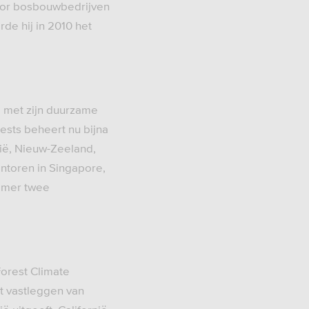
voor bosbouwbedrijven
rde hij in 2010 het
j met zijn duurzame
sts beheert nu bijna
lië, Nieuw-Zeeland,
antoren in Singapore,
ummer twee
Forest Climate
et vastleggen van