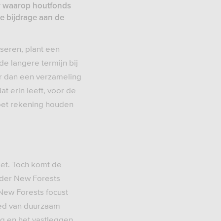
ier waarop houtfonds
te bijdrage aan de
nseren, plant een
e langere termijn bij
er dan een verzameling
t erin leeft, voor de
moet rekening houden
iet. Toch komt de
rder New Forests
 New Forests focust
ied van duurzaam
ng en het vastleggen