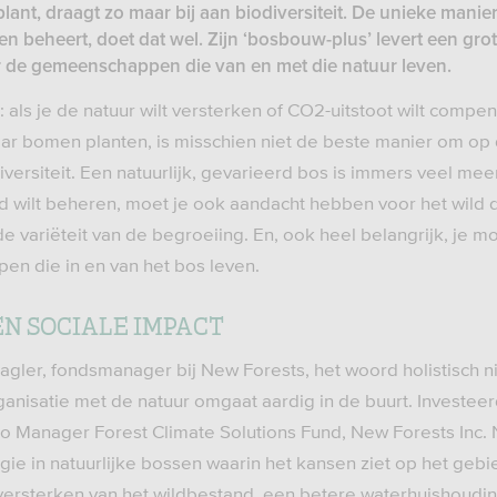
plant, draagt zo maar bij aan biodiversiteit. De unieke man
n beheert, doet dat wel. Zijn ‘bosbouw-plus’ levert een gro
r de gemeenschappen die van en met die natuur leven.
: als je de natuur wilt versterken of CO2-uitstoot wilt compe
r bomen planten, is misschien niet de beste manier om op d
iversiteit. Een natuurlijk, gevarieerd bos is immers veel me
 wilt beheren, moet je ook aandacht hebben voor het wild da
e variëteit van de begroeiing. En, ook heel belangrijk, je 
n die in en van het bos leven.
N SOCIALE IMPACT
agler, fondsmanager bij New Forests, het woord holistisch n
ganisatie met de natuur omgaat aardig in de buurt. Investee
lio Manager Forest Climate Solutions Fund, New Forests Inc.
gie in natuurlijke bossen waarin het kansen ziet op het geb
versterken van het wildbestand, een betere waterhuishoudi