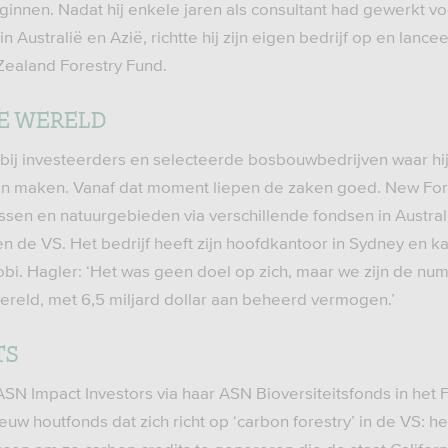
eginnen. Nadat hij enkele jaren als consultant had gewerkt 
n Australië en Azië, richtte hij zijn eigen bedrijf op en lancee
Zealand Forestry Fund.
DE WERELD
p bij investeerders en selecteerde bosbouwbedrijven waar hi
on maken. Vanaf dat moment liepen de zaken goed. New Fore
ossen en natuurgebieden via verschillende fondsen in Austra
en de VS. Het bedrijf heeft zijn hoofdkantoor in Sydney en k
obi. Hagler: ‘Het was geen doel op zich, maar we zijn de n
reld, met 6,5 miljard dollar aan beheerd vermogen.’
TS
SN Impact Investors via haar ASN Bioversiteitsfonds in het 
euw houtfonds dat zich richt op ‘carbon forestry’ in de VS: h