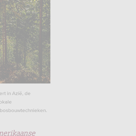
rt in Azië, de
lokale
n bosbouwtechnieken.
merikaanse