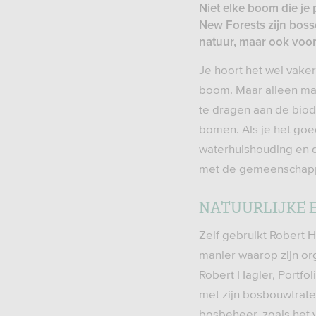
Niet elke boom die je 
New Forests zijn bosse
natuur, maar ook voo
Je hoort het wel vaker
boom. Maar alleen maa
te dragen aan de biod
bomen. Als je het goed
waterhuishouding en d
met de gemeenschappe
NATUURLIJKE E
Zelf gebruikt Robert H
manier waarop zijn or
Robert Hagler, Portfo
met zijn bosbouwtrate
bosbeheer, zoals het 