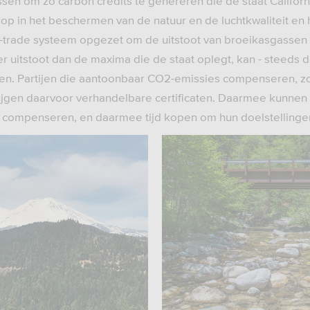
sen om zo carbon credits te genereren die de staat Californi
op in het beschermen van de natuur en de luchtkwaliteit en 
rade systeem opgezet om de uitstoot van broeikasgassen d
 uitstoot dan de maxima die de staat oplegt, kan - steeds d
pen. Partijen die aantoonbaar CO2-emissies compenseren, 
jgen daarvoor verhandelbare certificaten. Daarmee kunnen d
 compenseren, en daarmee tijd kopen om hun doelstellingen