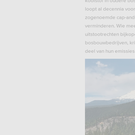
koolstof in oudere bos
loopt al decennia voor
zogenoemde cap-and-t
verminderen. Wie meer
uitstootrechten bijko
bosbouwbedrijven, kri
deel van hun emissies