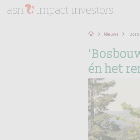
‘Bosb
Nieuws
‘Bosbouw-
én het r