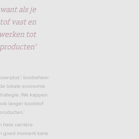
want als je
tof vast en
rwerken tot
producten’
ouw-plus’: bosbeheer
, de lokale economie
strategie. We kappen
ook langer koolstof
producten.’
 hele carrière
en goed moment kans