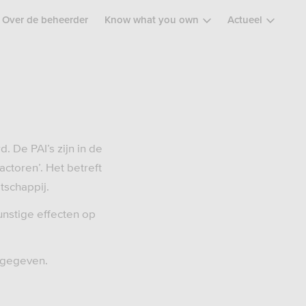
Over de beheerder
Know what you own
Actueel
. De PAI’s zijn in de
ctoren’. Het betreft
tschappij.
unstige effecten op
g gegeven.