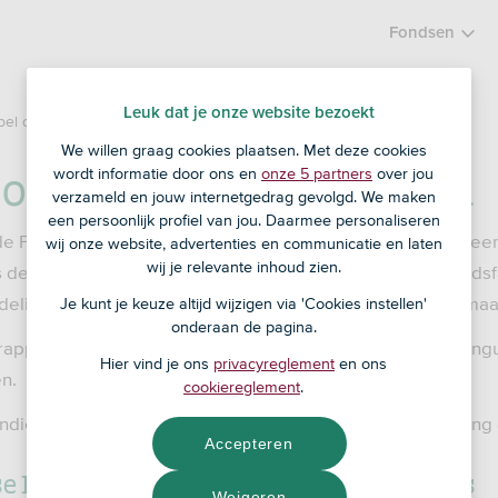
Fondsen
Leuk dat je onze website bezoekt
abel over 2023 gepubliceerd
We willen graag cookies plaatsen. Met deze cookies
l over 2023 gepubliceerd
wordt informatie door ons en
onze 5 partners
over jou
verzameld en jouw internetgedrag gevolgd. We maken
een persoonlijk profiel van jou. Daarmee personaliseren
 Principal Adverse Impacts (PAI’s) over 2023 is gepubliceerd
wij onze website, advertenties en communicatie en laten
wij je relevante inhoud zien.
 de ‘belangrijkste ongunstigste effecten op duurzaamheidsfa
adelige gevolgen van beleggingen voor het milieu en de maa
Je kunt je keuze altijd wijzigen via 'Cookies instellen'
onderaan de pagina.
rapporteert voor de tweede keer over de belangrijkste ong
Hier vind je ons
privacyreglement
en ons
n.
cookiereglement
.
 indicatoren waar dit nodig voor werd geacht, een toelichtin
Accepteren
se Impacts tabel van ASN Impact Investors
Weigeren