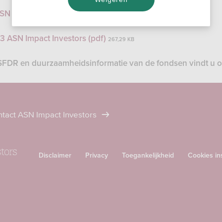
SN Impact Investors (pdf)
304,17 KB
3 ASN Impact Investors (pdf)
267,29 KB
 SFDR en duurzaamheidsinformatie van de fondsen vindt u 
tact ASN Impact Investors
Disclaimer
Privacy
Toegankelijkheid
Cookies in