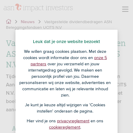
Vastgestelde dividendbedragen ASN
Nieuws
Beleggingsfondsen UCITS N.V
Vastgestelde dividendbedragen
Leuk dat je onze website bezoekt
ASN Beleggingsfondsen UCITS
We willen graag cookies plaatsen. Met deze
cookies wordt informatie door ons en
onze 5
N.V
partners
over jou verzameld en jouw
internetgedrag gevolgd. We maken een
persoonlijk profiel van jou. Daarmee
Tijdens de jaarlijkse Algemene Vergaderingen van
personaliseren wij onze website, advertenties en
Aandeelhouders van ASN Beleggingsfondsen UCITS
communicatie en laten wij je relevante inhoud
N.V. die op 26 april 2024 is gehouden, zijn over het
zien.
boekjaar 2023 de volgende dividendbedragen per
Je kunt je keuze altijd wijzigen via 'Cookies
aandeel vastgesteld:
instellen' onderaan de pagina.
Hier vind je ons
privacyreglement
en ons
ASN Beleggingsfonds UCITS N.V
cookiereglement
.