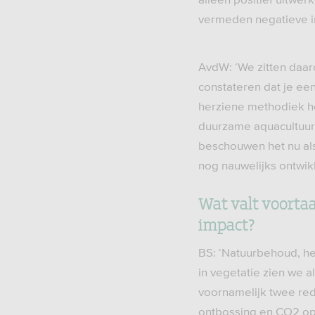
vermeden negatieve i
AvdW: ‘We zitten daar
constateren dat je ee
herziene methodiek h
duurzame aquacultuur 
beschouwen het nu al
nog nauwelijks ontwik
Wat valt voorta
impact?
BS: ‘Natuurbehoud, h
in vegetatie zien we a
voornamelijk twee re
ontbossing en CO2 op