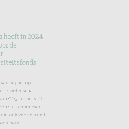
 heeft in 2024
oor de
ct
siteitsfonds
 van impact op
rende wetenschap.
van CO₂-impact vijf tot
een stuk complexer.
rom ook voortdurend
eeds beter.