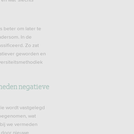
 beter om later te
ndersom. In de
sificeerd. Zo zat
vatiever geworden en
ersiteitsmethodiek
rmeden negatieve
ie wordt vastgelegd
s toegenomen, wat
rbij we vermeden
s door nieuwe