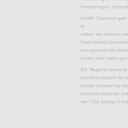
investeringen, bijvoor
AvdW: ‘Concreet gaat 
te
weten: we rekenen we
Denk hierbij bijvoorb
energieverbruik tijden
echter vele malen grot
BS: ‘Regeneratieve l
positieve impact. Nu 
omdat verbetering van
pesticidengebruik, maa
aan CO2-opslag in toe
.