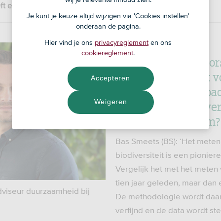
eeft elk menselijk handelen impact op de natuur.’
Je kunt je keuze altijd wijzigen via 'Cookies instellen'
onderaan de pagina.
Hier vind je ons
privacyreglement
en ons
cookiereglement
.
ASN Impact Investors
de meetmethodiek v
Accepteren
biodiversiteitsimpa
van het ASN Biodiver
Weigeren
aangepast. Waarom?
Bas Smeets (BS): ‘Het meten
biodiversiteit is een pionie
Vergelijk het met het meten 
tien jaar geleden, maar dan 
dviseur duurzaamheid bij
De methodologie wordt daa
verfijnd en de data wordt st