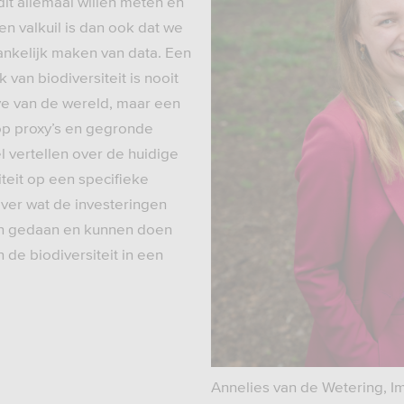
 dit allemaal willen meten en
Een valkuil is dan ook dat we
ankelijk maken van data. Een
 van biodiversiteit is nooit
e van de wereld, maar een
op proxy’s en gegronde
 vertellen over de huidige
iteit op een specifieke
 over wat de investeringen
en gedaan en kunnen doen
n de biodiversiteit in een
Annelies van de Wetering, I