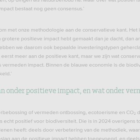
mpact bestaat nog geen consensus.’
om met onze methodologie aan de conservatieve kant. Het is
n grotere positieve impact hebt gemaakt dan je dacht, dan a
ebben we daarom ook bepaalde investeringstypen geherclas
eerst meer aan de positieve kant, maar we zijn wat conser
s vermeden impact. Binnen de blauwe economie is de biodiv
keld.’
an onder positieve impact, en wat onder ve
erbebossing of vermeden ontbossing, ecotoerisme en CO₂ d
ls echt positief voor biodiversiteit. Die is in 2024 overigen
denen heeft: deels door verbetering van de methodiek, waa
slag aan de positieve impact hebben toegevoegd, en deel