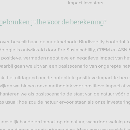
Impact Investors
ebruiken jullie voor de berekening?
over beschikbaar, de meetmethode Biodiversity Footprint for 
dologie is ontwikkeld door Pré Sustainability, CREM en ASN 
 positieve, vermeden negatieve en negatieve impact van het
aarbij gaan we uit van een basisscenario van ongerepte natu
akt het uitdagend om de potentiële positieve impact te ber
m wijken we binnen onze methodiek voor positieve impact af v
 hanteren we als basisscenario de staat van de natuur vóór o
as usual: hoe zou de natuur ervoor staan als onze investerin
k menselijk handelen impact op de natuur, waardoor weinig ec
ken, op dingen als natuurbehoud na. Maar over wat positief is 