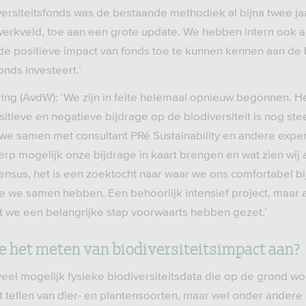
ersiteitsfonds was de bestaande methodiek al bijna twee ja
 werkveld, toe aan een grote update. We hebben intern ook al
e positieve impact van fonds toe te kunnen kennen aan de 
onds investeert.’
ing (AvdW): ‘We zijn in feite helemaal opnieuw begonnen. He
itieve en negatieve bijdrage op de biodiversiteit is nog ste
we samen met consultant PRé Sustainability en andere expe
rp mogelijk onze bijdrage in kaart brengen en wat zien wij 
nsus, het is een zoektocht naar waar we ons comfortabel bij
ie we samen hebben. Een behoorlijk intensief project, maar a
 we een belangrijke stap voorwaarts hebben gezet.’
ie het meten van biodiversiteitsimpact aan?
eel mogelijk fysieke biodiversiteitsdata die op de grond wo
t tellen van dier- en plantensoorten, maar wel onder andere