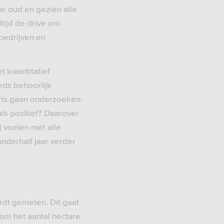
ar oud en gezien alle
tijd de drive om
bedrijven en
t kwantitatief
eds behoorlijk
rts gaan onderzoeken:
als positief? Daarover
 voelen met alle
nderhalf jaar verder
rdt gemeten. Dit gaat
 om het aantal hectare