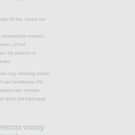
elijk Afrika. Goed om
le bezoekers maken.
omen, of het
nen de parken is
aakt.’
ek nog volledig onder
t van landbouw. Dit
rbeeld aan minder
et deel dat bijdraagt
vestors voorop