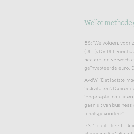
Welke methode g
BS: ’We volgen, voor z
(BFFI). De BFFI-metho
hectare, de verwachte
geïnvesteerde euro. D
AvdW: ‘Dat laatste ma
‘activiteiten’. Daaro
‘ongerepte’ natuur en
gaan uit van business 
plaatsgevonden?’
BS: ’In feite heeft el
alleen positief uitwer