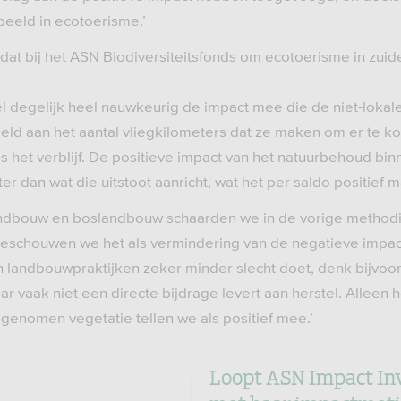
beeld in ecotoerisme.’
dat bij het ASN Biodiversiteitsfonds om ecotoerisme in zuid
l degelijk heel nauwkeurig de impact mee die de niet-loka
eeld aan het aantal vliegkilometers dat ze maken om er te k
s het verblijf. De positieve impact van het natuurbehoud bin
er dan wat die uitstoot aanricht, wat het per saldo positief m
andbouw en boslandbouw schaarden we in de vorige methodi
beschouwen we het als vermindering van de negatieve impac
 landbouwpraktijken zeker minder slecht doet, denk bijvoo
r vaak niet een directe bijdrage levert aan herstel. Alleen h
genomen vegetatie tellen we als positief mee.’
Loopt ASN Impact In