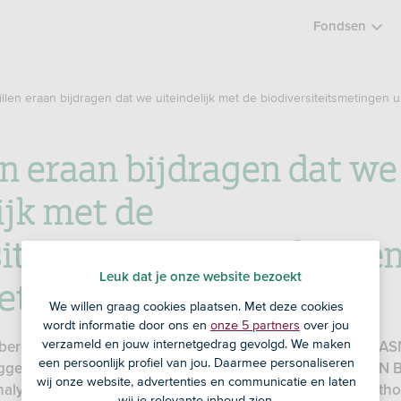
Fondsen
illen eraan bijdragen dat we uiteindelijk met de biodiversiteitsmetingen 
en eraan bijdragen dat we
ijk met de
siteitsmetingen uitkome
et klimaat’
Leuk dat je onze website bezoekt
We willen graag cookies plaatsen. Met deze cookies
wordt informatie door ons en
onze 5 partners
over jou
verzameld en jouw internetgedrag gevolgd. We maken
berekende ook voor dit Impact Report de impact van het ASN
een persoonlijk profiel van jou. Daarmee personaliseren
leggen Bas Smeets, Impact adviseur duurzaamheid van ASN 
wij onze website, advertenties en communicatie en laten
nalyse ASN Impact Investors uit. Samen hebben zij de meth
wij je relevante inhoud zien.