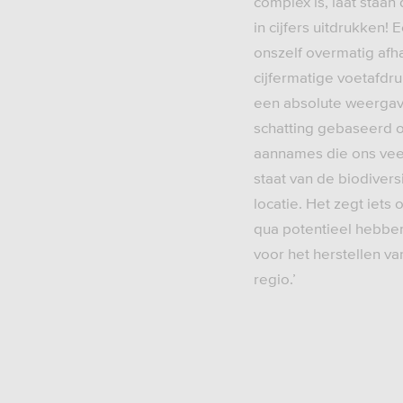
complex is, laat staan
in cijfers uitdrukken! 
onszelf overmatig afh
cijfermatige voetafdruk
een absolute weergav
schatting gebaseerd 
aannames die ons veel
staat van de biodivers
locatie. Het zegt iets
qua potentieel hebb
voor het herstellen va
regio.’