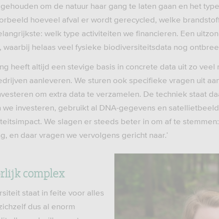
 gehouden om de natuur haar gang te laten gaan en het type
oorbeeld hoeveel afval er wordt gerecycled, welke brandstof
elangrijkste: welk type activiteiten we financieren. Een uitzo
waarbij helaas veel fysieke biodiversiteitsdata nog ontbreek
g heeft altijd een stevige basis in concrete data uit zo vee
edrijven aanleveren. We sturen ook specifieke vragen uit aa
vesteren om extra data te verzamelen. De techniek staat daar
 we investeren, gebruikt al DNA-gegevens en satellietbeeld
teitsimpact. We slagen er steeds beter in om af te stemmen:
, en daar vragen we vervolgens gericht naar.’
rlijk complex
siteit staat in feite voor alles
 zichzelf dus al enorm