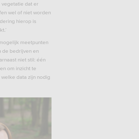
 vegetatie dat er
fen wel of niet worden
ndering hierop is
t.’
l mogelijk meetpunten
n de bedrijven en
naast niet stil: één
en om inzicht te
 welke data zijn nodig