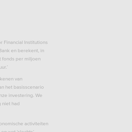
Financial Institutions
Bank en berekent, in
 fonds per miljoen
ur.’
ekenen van
an het basisscenario
nze investering. We
g niet had
onomische activiteiten
en wat ‘slechts’