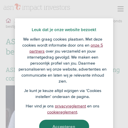
ASN Novib Microkredietfonds
Overig
downloads
bestijding corona
Leuk dat je onze website bezoekt
ASN Novib Microkredietfonds
We willen graag cookies plaatsen. Met deze
cookies wordt informatie door ons en
onze 5
bestijding corona
partners
over jou verzameld en jouw
internetgedrag gevolgd. We maken een
persoonlijk profiel van jou. Daarmee
ASN Novib Microkredietfonds bestijding
personaliseren wij onze website, advertenties en
communicatie en laten wij je relevante inhoud
corona
zien.
Je kunt je keuze altijd wijzigen via 'Cookies
instellen' onderaan de pagina.
Hier vind je ons
privacyreglement
en ons
cookiereglement
.
Accepteren