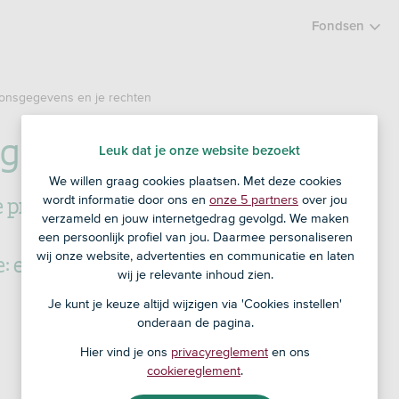
Fondsen
onsgegevens en je rechten
gegevens en je rechten
Leuk dat je onze website bezoekt
We willen graag cookies plaatsen. Met deze cookies
 precies hebt, leggen we hier uit.
wordt informatie door ons en
onze 5 partners
over jou
verzameld en jouw internetgedrag gevolgd. We maken
een persoonlijk profiel van jou. Daarmee personaliseren
wij onze website, advertenties en communicatie en laten
e: een overzicht van je persoonsgegevens
wij je relevante inhoud zien.
Je kunt je keuze altijd wijzigen via 'Cookies instellen'
onderaan de pagina.
Hier vind je ons
privacyreglement
en ons
cookiereglement
.