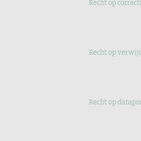
Recht op correc
Recht op verwij
Recht op datapor