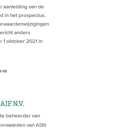
r aanleiding van de
 in het prospectus.
oorwaardenwijzigingen
bericht anders
 1 oktober 2021 in
8 KB
AIF N.V.
 de beheerder van
voorwaarden van ASN