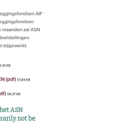
leggingsfondsen AIF
leggingsfondsen
de maanden zal ASN
doelstellingen
n bijgewerkt.
8,33 KB
EN (pdf)
57,84 KB
df)
58,37 KB
 het ASN
arily not be