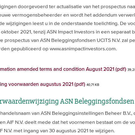
igingen doorgevoerd ter actualisatie van het prospectus naa
nieuwe vermogensbeheerder en wordt het addendum verwerkt
de wijzigingen leest u in de onderstaande toelichting. De v
 oktober 2021, tenzij ASN Impact Investors in een separaat 
e prospectus van ASN Beleggingsfondsen UCITS N.V. zal per
rden gepubliceerd op www.asnimpactinvestors.com.
rmation amended terms and condition August 2021 (pdf)
39,2
iging voorwaarden augustus 2021 (pdf)
40,71 KB
rwaardenwijziging ASN Beleggingsfondsen 
, handelsnaam van ASN Beleggingsinstellingen Beheer B.V.,
n AIF N.V. deelt mede dat het voornemen bestaat om de 
 N.V. met ingang van 30 augustus 2021 te wijzigen.