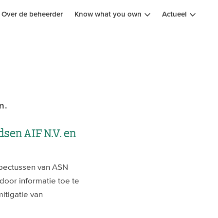
Over de beheerder
Know what you own
Actueel
n.
sen AIF N.V. en
spectussen van ASN
oor informatie toe te
itigatie van