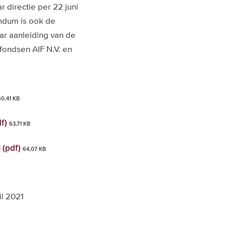
 directie per 22 juni
endum is ook de
r aanleiding van de
ondsen AIF N.V. en
60,41 KB
df)
63,71 KB
 (pdf)
64,07 KB
l 2021