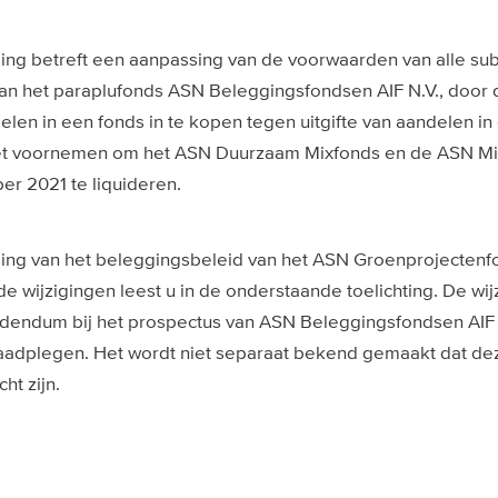
ing betreft een aanpassing van de voorwaarden van alle su
an het paraplufonds ASN Beleggingsfondsen AIF N.V., door 
len in een fonds in te kopen tegen uitgifte van aandelen in 
het voornemen om het ASN Duurzaam Mixfonds en de ASN Mix
er 2021 te liquideren.
sing van het beleggingsbeleid van het ASN Groenprojecten
de wijzigingen leest u in de onderstaande toelichting. De wi
endum bij het prospectus van ASN Beleggingsfondsen AIF N
raadplegen. Het wordt niet separaat bekend gemaakt dat dez
ht zijn.