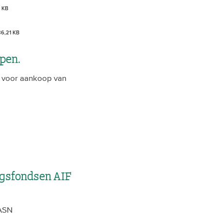
 KB
86,21 KB
pen.
n voor aankoop van
ngsfondsen AIF
 ASN