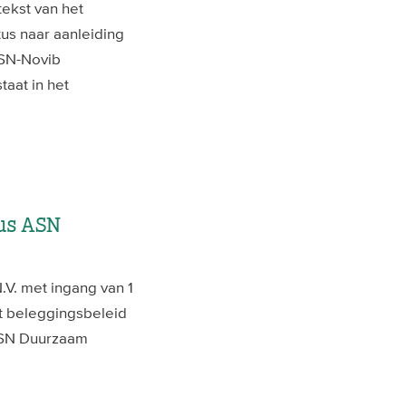
tekst van het
us naar aanleiding
ASN-Novib
taat in het
tus ASN
. met ingang van 1
et beleggingsbeleid
ASN Duurzaam