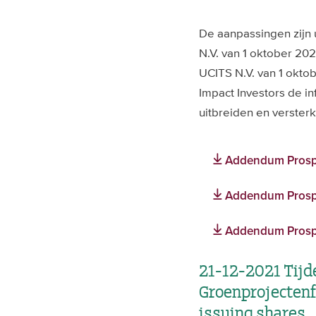
De aanpassingen zijn
N.V. van 1 oktober 2
UCITS N.V. van 1 okt
Impact Investors de i
uitbreiden en verster
Addendum Prospe
Addendum Prospe
Addendum Prospe
21-12-2021 Tijd
Groenprojectenf
issuing shares.