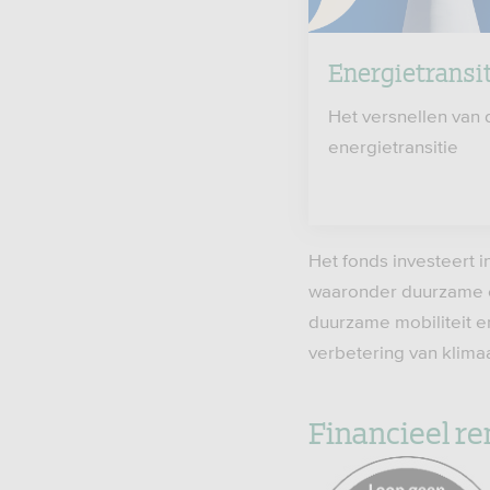
Energietransi
Het versnellen van 
energietransitie
Het fonds investeert 
waaronder duurzame en
duurzame mobiliteit 
verbetering van klimaa
Financieel r
https://www.afm.nl/nl-