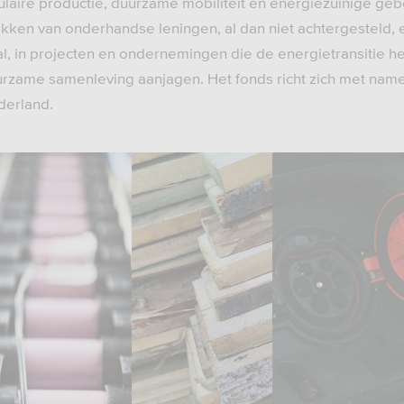
rculaire productie, duurzame mobiliteit en energiezuinige ge
ekken van onderhandse leningen, al dan niet achtergesteld,
al, in projecten en ondernemingen die de energietransitie he
urzame samenleving aanjagen. Het fonds richt zich met nam
derland.