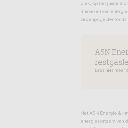
plek, op het juiste mo
manieren van energie
Groenprojectenfonds v
ASN Energ
restgasl
Lees
meer o
hier
Het ASN Energie & Inn
energiesysteem van d