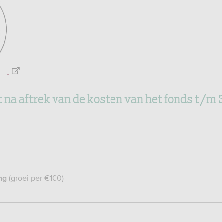
stverlening-
everstrekking/essentiele-
na aftrek van de kosten van het fonds t/m
(groei per €100)
ng