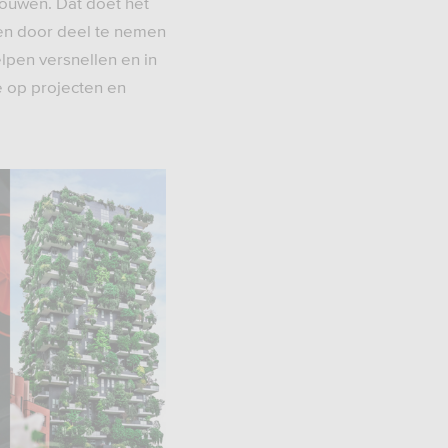
bouwen. Dat doet het
 en door deel te nemen
lpen versnellen en in
e op projecten en