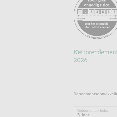
nl/sector/themas/dien
aan-
consumenten/informati
informatiedocument-
eid
Nettorendement 
2026
Rendementsontwikkeli
Getoonde periode: