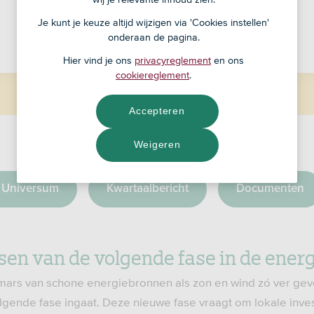
NAV
Je kunt je keuze altijd wijzigen via 'Cookies instellen'
onderaan de pagina.
Lopende kosten: 1,00%
Hier vind je ons
privacyreglement
en ons
cookiereglement
.
Accepteren
Weigeren
Universum
Kwartaalbericht
Documenten
en van de volgende fase in de energ
mars van schone energiebronnen als zon en wind zó ver gev
olgende fase ingaat. Deze nieuwe fase vraagt om lokale inves