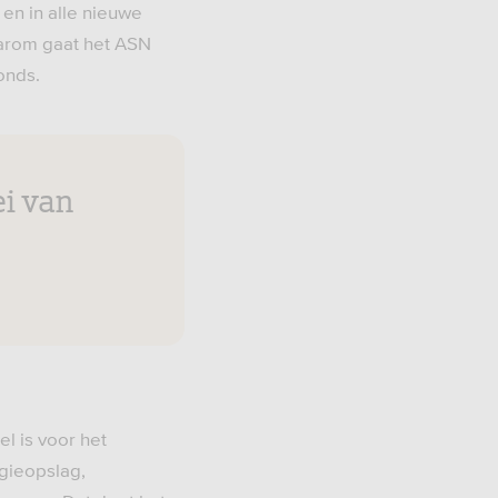
 en in alle nieuwe
aarom gaat het ASN
onds.
ei van
l is voor het
gieopslag,