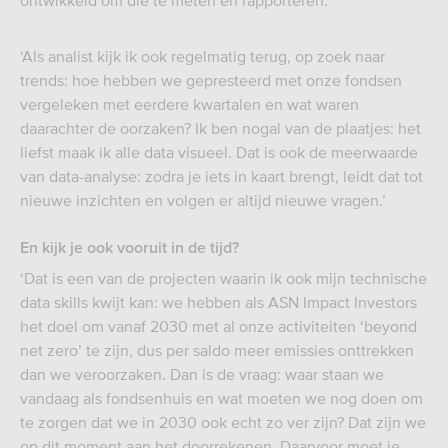
ontwikkeld om die te meten en rapporteren.’
‘Als analist kijk ik ook regelmatig terug, op zoek naar
trends: hoe hebben we gepresteerd met onze fondsen
vergeleken met eerdere kwartalen en wat waren
daarachter de oorzaken? Ik ben nogal van de plaatjes: het
liefst maak ik alle data visueel. Dat is ook de meerwaarde
van data-analyse: zodra je iets in kaart brengt, leidt dat tot
nieuwe inzichten en volgen er altijd nieuwe vragen.’
En kijk je ook vooruit in de tijd?
‘Dat is een van de projecten waarin ik ook mijn technische
data skills kwijt kan: we hebben als ASN Impact Investors
het doel om vanaf 2030 met al onze activiteiten ‘beyond
net zero’ te zijn, dus per saldo meer emissies onttrekken
dan we veroorzaken. Dan is de vraag: waar staan we
vandaag als fondsenhuis en wat moeten we nog doen om
te zorgen dat we in 2030 ook echt zo ver zijn? Dat zijn we
op dit moment aan het doorrekenen. Daarvoor moet je